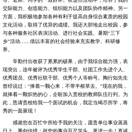
导、老师、同学的一致好评。在这些活动中，培养了我的
交际能力、创造能力、组织能力以及团队协作精神。另一
方面，我积极地参加各种有利于提高自身综合素质的校园
文化活动，取得了优异的成绩。我还大胆地走出校园，参
与各种服务社区表演活动、进行社会实践、暑期“三下
乡”活动……借以丰富的社会经验来充实教学、科研修
养。
辛勤付出收获了累累的硕果，由于我综合能力强，表
现突出，连年被评为优秀学生干部、社团工作先进个人、
优秀团员、优秀社联干部、优秀个人等称号。陶行知先生
曾经说过：“捧着一颗心来，不带半根草去。”现在的我，
就捧着一颗炽热的心，企盼加入贵校的教师队伍行列。为
此，恳请贵校给我一个面试的机会，我定当竭尽所学，将
秀的一面展现！
感谢您在百忙中所给予我的关注，愿贵单位事业蒸蒸
日上，屡创佳绩；祝您的事业百尺竿头，更进一步！真诚